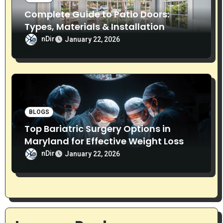
n
Complete Guide to Patio Doors:
Types, Materials & Installation
nDir
January 22, 2026
BLOGS
Top Bariatric Surgery Options in
Maryland for Effective Weight Loss
nDir
January 22, 2026